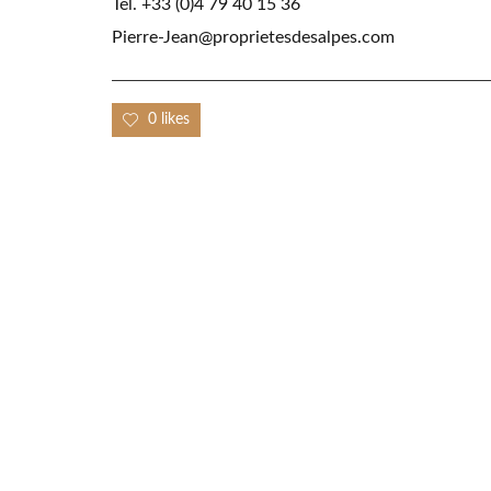
Tél. +33 (0)4 79 40 15 36
Pierre-Jean@proprietesdesalpes.com
0 likes