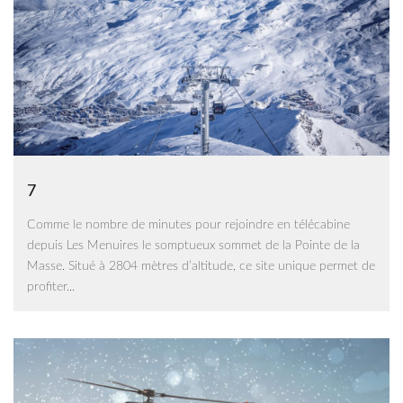
7
Comme le nombre de minutes pour rejoindre en télécabine
depuis Les Menuires le somptueux sommet de la Pointe de la
Masse. Situé à 2804 mètres d’altitude, ce site unique permet de
profiter...