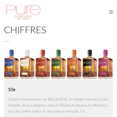
CHIFFRES
10e
Comme l’anniversaire de BELLEVOYE, le whisky français le plus
médaillé de sa catégorie, servi à l’Élysée et devenu la référence
des plus belles tables et des palaces français. Ce...